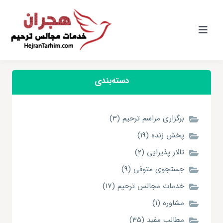
Ski
t
conten
کنترلر
صفحه‌بندی
دسته‌بندی
برگزاری مراسم ترحیم (3)
پخش زنده (19)
تالار پذیرایی (2)
جستجوی متوفی (9)
خدمات مجالس ترحیم (17)
مشاوره (1)
مطالب مفید (35)