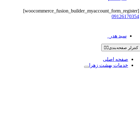
[woocommerce_fusion_builder_myaccount_form_register]
09126170354
سبد هدر
0
کنترلر صفحه‌بندی
صفحه اصلی
خدمات بهشت زهرا