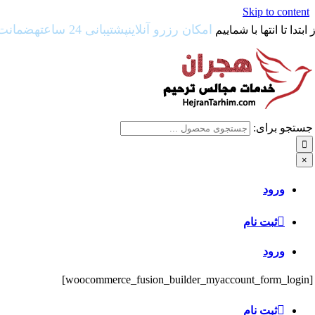
Skip to content
امکان رزرو آنلاین
پشتیبانی 24 ساعته
ضمانت 
ز ابتدا تا انتها با شماییم
جستجو برای:
×
ورود
ثبت نام
ورود
[woocommerce_fusion_builder_myaccount_form_login]
ثبت نام