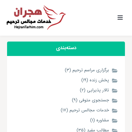
Ski
t
conten
کنترلر
صفحه‌بندی
دسته‌بندی
برگزاری مراسم ترحیم (3)
پخش زنده (19)
تالار پذیرایی (2)
جستجوی متوفی (9)
خدمات مجالس ترحیم (17)
مشاوره (1)
مطالب مفید (35)