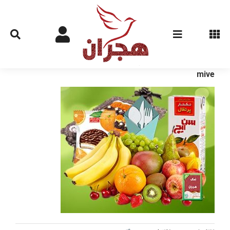
Ski
t
conten
mive