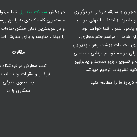
جران با سابقه طولانی در برگزاری
در بخش
سوالات متداول
شما میتوان
 یادبود از ابتدا تا انتهای مراسم
جستجوی کلمه کلیدی به پاسخ پرس
یادبود همراه شما خواهد بود .
و در سریعترین زمان ممکن خدمات م
ان شامل :
مراسم ختم مجازی
،
را پیدا ، مقایسه و برای سفارش اقدا
ری
،
خدمات بهشت زهرا
،
پذیرایی
مقالات
رای مراسم ترحیم عرفانی
،
مداحی
و تصویر
، رزرو مسجد و پذیرایی
ثبت سفارش در فروشکاه ه
یه تشریفات ترحیم میباشد .
قوانین و مقررات وب سایت
جستجوی متوفی
ه
درباره ما
را مطالعه کنید
همکاری با ما