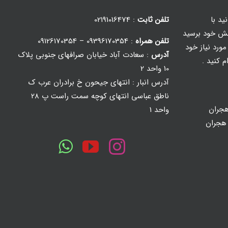
ید با
تلفن ثابت
: 02191016474
ش خود برسید
تلفن همراه
: 09396170354 – 09126170354
ورد نیاز خود
آدرس
: سعادت آباد خیابان صرافهای جنوبی پلاک
م کنید .
10 واحد 2
آدرس انبار : انتهای جیحون خ برادران عرب ک
ناطق عباسی انتهای کوچه سمت راست پ 28
جران
واحد 1
 هجران