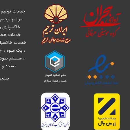
خدمات ترحیم ه
مراسم ترحیم و
خاکسپاری و 
خدمات هجر
خدمات خاکسپا
،
پک میوه
،
اج
،
سیستم صوت 
مسجد و کل
صفح