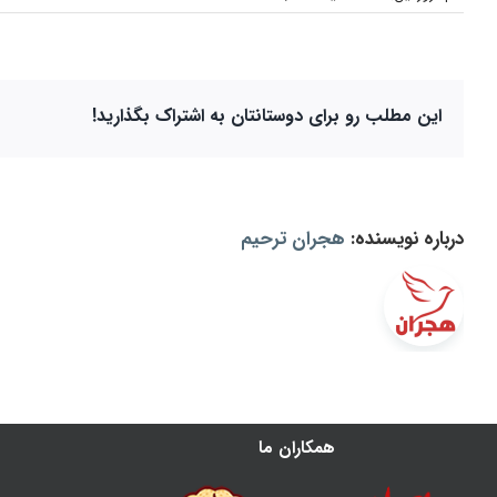
neydafblour02.jpg
این مطلب رو برای دوستانتان به اشتراک بگذارید!
درباره نویسنده:
هجران ترحیم
همکاران ما