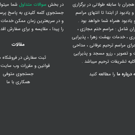
جران با سابقه طولانی در برگزاری
در بخش
سوالات متداول
شما میتوان
 یادبود از ابتدا تا انتهای مراسم
جستجوی کلمه کلیدی به پاسخ پرس
یادبود همراه شما خواهد بود .
و در سریعترین زمان ممکن خدمات م
ان شامل :
مراسم ختم مجازی
،
را پیدا ، مقایسه و برای سفارش اقدا
ری
،
خدمات بهشت زهرا
،
پذیرایی
مقالات
رای مراسم ترحیم عرفانی
،
مداحی
و تصویر
، رزرو مسجد و پذیرایی
ثبت سفارش در فروشکاه ه
یه تشریفات ترحیم میباشد .
قوانین و مقررات وب سایت
جستجوی متوفی
ه
درباره ما
را مطالعه کنید
همکاری با ما