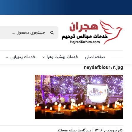
Ski
t
conten
جستجو
برای:
صفحه اصلی
خدمات بهشت زهرا
خدمات پذیرایی
neydafblour02.jpg
برای
6ام فروردین, 1396
|
دیدگاه‌ها
بسته هستند