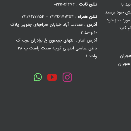
ید با
تلفن ثابت
: 02191016474
ش خود برسید
تلفن همراه
: 09396170354 – 09126170354
ورد نیاز خود
آدرس
: سعادت آباد خیابان صرافهای جنوبی پلاک
م کنید .
10 واحد 2
آدرس انبار : انتهای جیحون خ برادران عرب ک
ناطق عباسی انتهای کوچه سمت راست پ 28
جران
واحد 1
 هجران