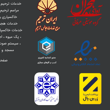
خدمات ترحیم ه
مراسم ترحیم و
خاکسپاری و 
خدمات هجر
خدمات خاکسپا
،
پک میوه
،
اج
،
سیستم صوت 
مسجد و کل
صفح