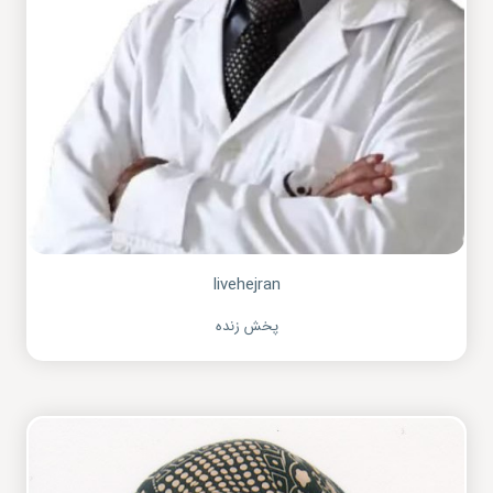
livehejran
پخش زنده