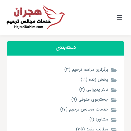
Ski
t
conten
کنترلر
صفحه‌بندی
دسته‌بندی
برگزاری مراسم ترحیم (3)
پخش زنده (19)
تالار پذیرایی (2)
جستجوی متوفی (9)
خدمات مجالس ترحیم (17)
مشاوره (1)
مطالب مفید (35)