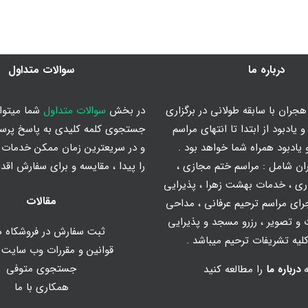
درباره ما
سوالات متداول
جران با سابقه طولانی در برگزاری
در بخش
سوالات متداول
شما میتوان
 یادبود از ابتدا تا انتهای مراسم
جستجوی کلمه کلیدی به پاسخ پرس
یادبود همراه شما خواهد بود .
و در سریعترین زمان ممکن خدمات م
ان شامل :
مراسم ختم مجازی
،
را پیدا ، مقایسه و برای سفارش اقدا
ری
،
خدمات بهشت زهرا
،
پذیرایی
مقالات
رای مراسم ترحیم عرفانی
،
مداحی
و تصویر
، رزرو مسجد و پذیرایی
ثبت سفارش در فروشکاه ه
یه تشریفات ترحیم میباشد .
قوانین و مقررات وب سایت
جستجوی متوفی
ه
درباره ما
را مطالعه کنید
همکاری با ما