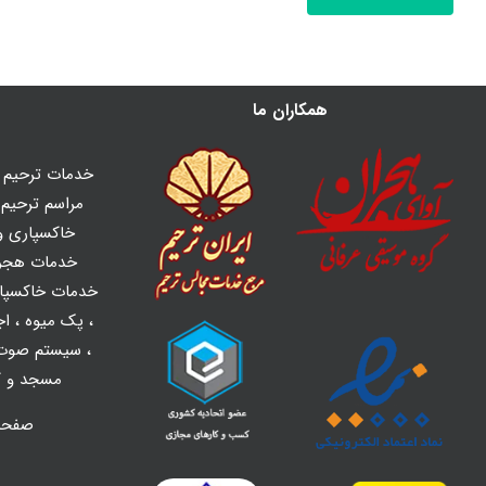
همکاران ما
خدمات ترحیم ه
مراسم ترحیم و
خاکسپاری و 
خدمات هجر
خدمات خاکسپا
،
پک میوه
،
اج
،
سیستم صوت 
مسجد و کل
صفح