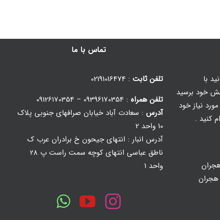
تماس با ما
ید با
تلفن ثابت
: 02191016474
ش خود برسید
تلفن همراه
: 09396170354 – 09126170354
ورد نیاز خود
آدرس
: سعادت آباد خیابان صرافهای جنوبی پلاک
م کنید .
10 واحد 2
آدرس انبار : انتهای جیحون خ برادران عرب ک
ناطق عباسی انتهای کوچه سمت راست پ 28
جران
واحد 1
 هجران