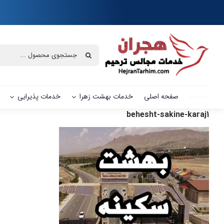
Ski
t
conten
جستجو
برای:
صفحه اصلی
خدمات بهشت زهرا
خدمات پذیرایی
behesht-sakine-karaj1