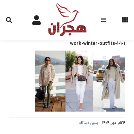
Ski
t
conten
work-winter-outfits-1-1-1
24ام مهر, 1404
|
بدون دیدگاه