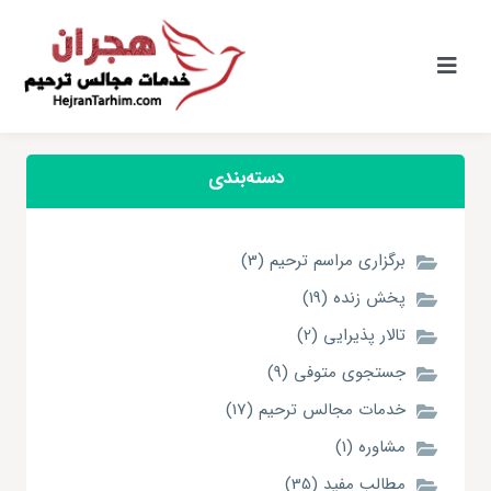
Ski
t
conten
کنترلر
صفحه‌بندی
دسته‌بندی
برگزاری مراسم ترحیم (3)
پخش زنده (19)
تالار پذیرایی (2)
جستجوی متوفی (9)
خدمات مجالس ترحیم (17)
مشاوره (1)
مطالب مفید (35)