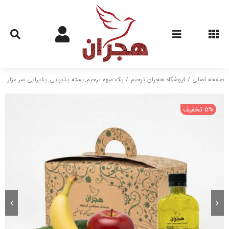
Ski
t
conten
صفحه اصلی
فروشگاه هجران ترحیم
پک میوه ترحیم
بسته پذیرایی
پذیرایی سر مزار
5% تخفیف