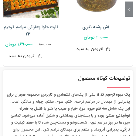
آش رشته نذری
تارت حلوا زعفرانی مراسم ترحیم ک
23
210,000
تومان
1,690,000
تومان
1,800,000
قیمت
قیمت
افزودن به سبد
فعلی:
اصلی:
افزودن به سبد
1,690,000 تومان.
1,800,000 تومان
بود.
توضیحات کوتاه محصول
پک میوه ترحیم کد ۱۱
یکی از پک‌های اقتصادی و کاربردی مجموعه هجران برای
پذیرایی از مهمانان در مراسم ترحیم، ختم، سوم، هفتم، چهلم و سالگرد است.
این پک شامل
سه قلم میوه:
موز، خیار و سیب یا هلو یا شلیل به همراه
نوشیدنی سنتی
بوده و با بسته‌بندی بهداشتی و شکیل آماده می‌شود. تمامی
میوه‌ها در روز مراسم تهیه، شست‌وشو و دست‌چین شده تا با حفظ کیفیت و
تازگی، پذیرایی آبرومند و منظم برای مهمانان فراهم شود. این محصول برای