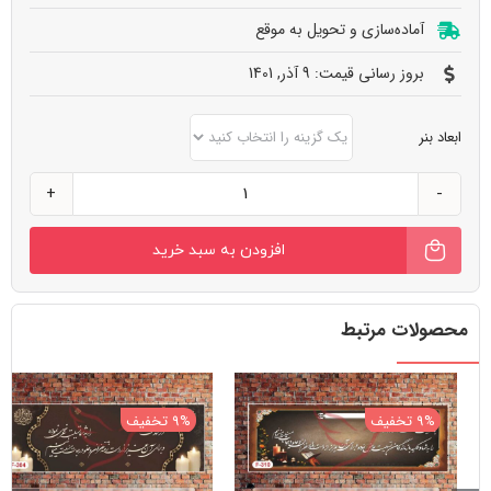
آماده‌سازی و تحویل به‌ موقع
بروز رسانی قیمت: 9 آذر, 1401
ابعاد بنر
طرح
عرض
افزودن به سبد خرید
تسلیت
کد
F311
محصولات مرتبط
عدد
9% تخفیف
9% تخفیف