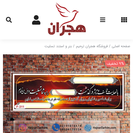
Ski
t
conten
صفحه اصلی
فروشگاه هجران ترحیم
بنر و استند تسلیت
9% تخفیف