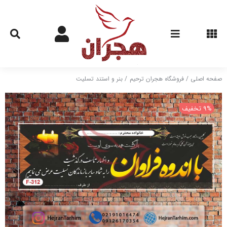
Ski
t
conten
صفحه اصلی
فروشگاه هجران ترحیم
بنر و استند تسلیت
9% تخفیف