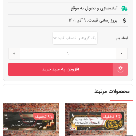
آماده‌سازی و تحویل به‌ موقع
بروز رسانی قیمت: 9 آذر, 1401
ابعاد بنر
طرح
بنر
افزودن به سبد خرید
تسلیت
کد
F312
محصولات مرتبط
عدد
9% تخفیف
9% تخفیف