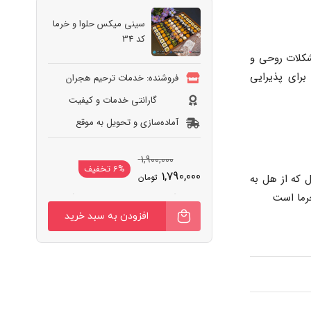
سینی میکس حلوا و خرما
کد 34
شکلات روحی و
برای پذیرایی
فروشنده: خدمات ترحیم هجران
گارانتی خدمات و کیفیت
آماده‌سازی و تحویل به‌ موقع
قیمت
قیمت
1,900,000
6% تخفیف
1,790,000
فعلی:
اصلی:
تومان
ل که از هل به
1,790,000 تومان.
1,900,000 تومان
سینی
بود.
افزودن به سبد خرید
میکس
حلوا
و
خرما
کد