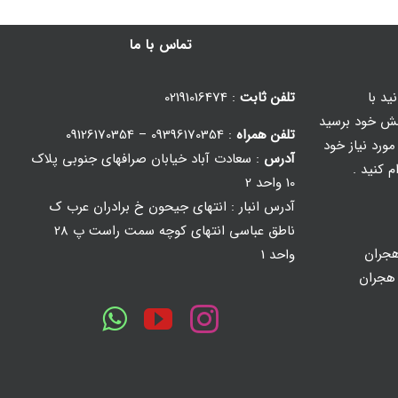
تماس با ما
ید با
تلفن ثابت
: 02191016474
ش خود برسید
تلفن همراه
: 09396170354 – 09126170354
ورد نیاز خود
آدرس
: سعادت آباد خیابان صرافهای جنوبی پلاک
م کنید .
10 واحد 2
آدرس انبار : انتهای جیحون خ برادران عرب ک
ناطق عباسی انتهای کوچه سمت راست پ 28
جران
واحد 1
 هجران