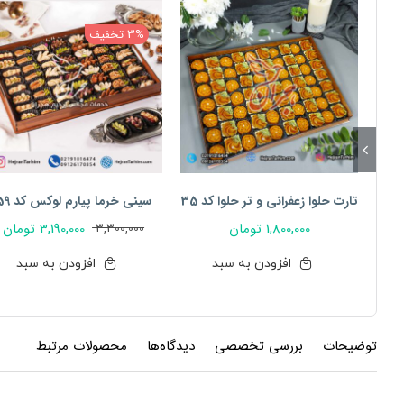
3% تخفیف
تارت حلوا زعفرانی و تر حلوا کد 35
سینی خرما پیارم لوکس کد 59
1,800,000
تومان
3,190,000
تومان
3,300,000
قیمت
قیمت
فعلی:
اصلی:
افزودن به سبد
افزودن به سبد
3,190,000 تومان.
3,300,000 تومان
بود.
توضیحات
بررسی تخصصی
دیدگاه‌ها
محصولات مرتبط