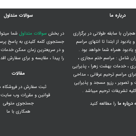
درباره ما
سوالات متداول
جران با سابقه طولانی در برگزاری
در بخش
سوالات متداول
شما میتوان
 یادبود از ابتدا تا انتهای مراسم
جستجوی کلمه کلیدی به پاسخ پرس
یادبود همراه شما خواهد بود .
و در سریعترین زمان ممکن خدمات م
ان شامل :
مراسم ختم مجازی
،
را پیدا ، مقایسه و برای سفارش اقدا
ری
،
خدمات بهشت زهرا
،
پذیرایی
مقالات
رای مراسم ترحیم عرفانی
،
مداحی
و تصویر
، رزرو مسجد و پذیرایی
ثبت سفارش در فروشکاه ه
یه تشریفات ترحیم میباشد .
قوانین و مقررات وب سایت
جستجوی متوفی
ه
درباره ما
را مطالعه کنید
همکاری با ما