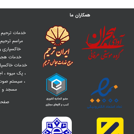
همکاران ما
خدمات ترحیم ه
مراسم ترحیم و
خاکسپاری و 
خدمات هجر
خدمات خاکسپا
،
پک میوه
،
اج
،
سیستم صوت 
مسجد و کل
صفح