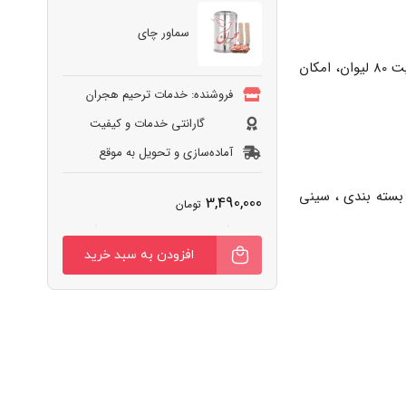
سماور چای
جاره سماور چای مخصوص مراسم ترحیم در بهشت زهرا، انتخابی مناسب برای پذیرایی آبرومند در فضای باز و بسته است. این سماور با ظرفیت 80 لیوان، امکان
فروشنده: خدمات ترحیم هجران
گارانتی خدمات و کیفیت
آماده‌سازی و تحویل به‌ موقع
د لیوان یکبار مصرف کاغذی ، قند بسته بندی ، سینی
3,490,000
تومان
سماور
افزودن به سبد خرید
چای
عدد