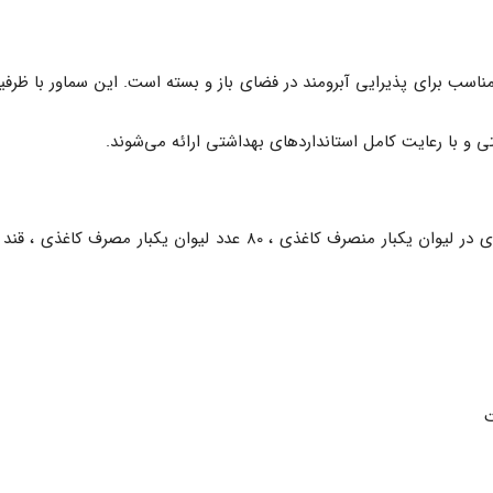
 و با رعایت کامل استانداردهای بهداشتی ارائه می‌شوند.
پس از ثبت سفارش ، یک عدد سماور چای با گنجایش 80 عدد چای در لیوان یکبار منصرف کاغذی ، 80 عد
ت