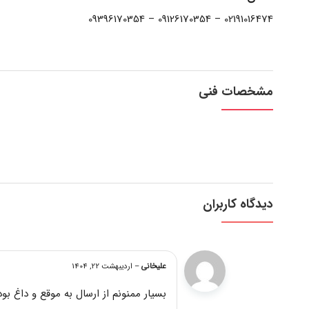
02191016474 – 09126170354 – 09396170354
مشخصات فنی
دیدگاه کاربران
علیخانی
–
اردیبهشت 22, 1404
بسیار ممنونم از ارسال به موقع و داغ ب