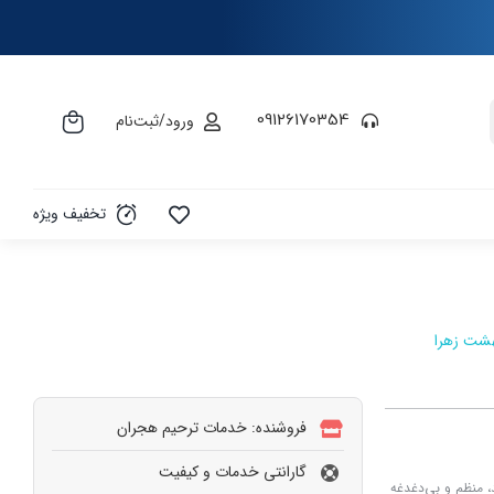
09126170354
ورود/ثبت‌نام
تخفیف ویژه
شت زهرا
فروشنده: خدمات ترحیم هجران
گارانتی خدمات و کیفیت
 منظم و بی‌دغدغه