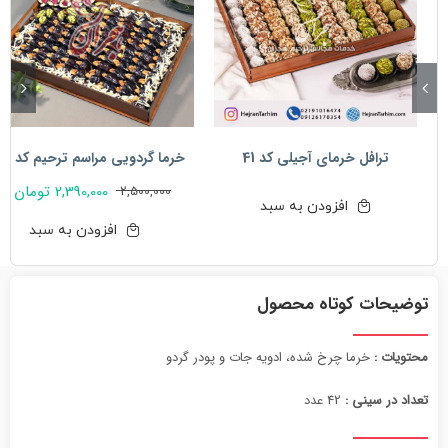
ترافل خرمای آجیلی کد 41
خرما گردویی مراسم ترحیم کد 11
2,390,000
تومان
2,500,000
قیمت
قیمت
افزودن به سبد
فعلی:
اصلی:
افزودن به سبد
2,390,000 تومان.
2,500,000 تومان
بود.
توضیحات کوتاه محصول
محتویات :
خرما چرخ شده، ادویه جات و پودر گردو
تعداد در سینی :
42 عدد