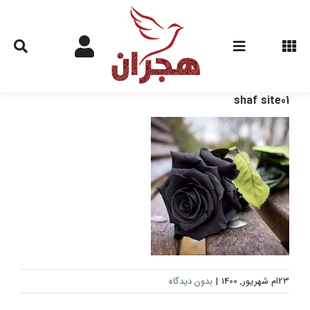
Ski
t
conten
shaf site01
23ام شهریور, 1400
|
بدون دیدگاه