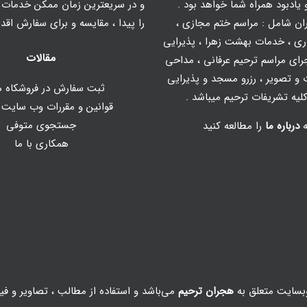
یادبود همراه شما خواهد بود .
و در سریعترین زمان ممکن خدمات م
ان شامل :
مراسم ختم مجازی
،
را پیدا ، مقایسه و برای سفارش اقدا
ری
،
خدمات بهشت زهرا
،
پذیرایی
مقالات
رای مراسم ترحیم عرفانی
،
مداحی
و تصویر
، رزرو مسجد و پذیرایی
ثبت سفارش در فروشکاه ه
یه تشریفات ترحیم میباشد .
قوانین و مقررات وب سایت
جستجوی متوفی
ه
درباره ما
را مطالعه کنید
همکاری با ما
بسایت متعلق به
هجران ترحیم
می‌باشد و استفاده از مطالب ، تصاویر و فی