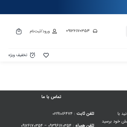
09126170354
ورود/ثبت‌نام
تخفیف ویژه
تماس با ما
ید با
تلفن ثابت
: 02191016474
ش خود برسید
تلفن همراه
: 09396170354 – 09126170354