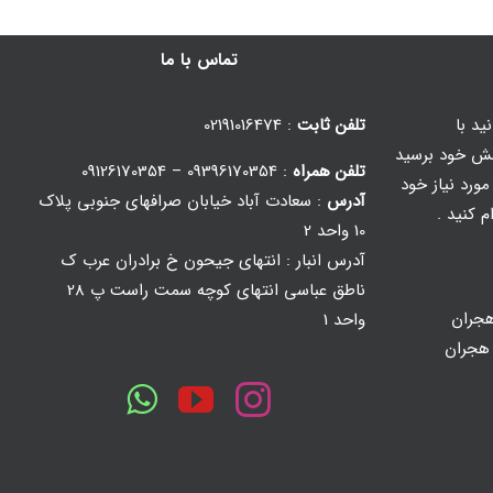
تماس با ما
ید با
تلفن ثابت
: 02191016474
ش خود برسید
تلفن همراه
: 09396170354 – 09126170354
ورد نیاز خود
آدرس
: سعادت آباد خیابان صرافهای جنوبی پلاک
م کنید .
10 واحد 2
آدرس انبار : انتهای جیحون خ برادران عرب ک
ناطق عباسی انتهای کوچه سمت راست پ 28
جران
واحد 1
 هجران