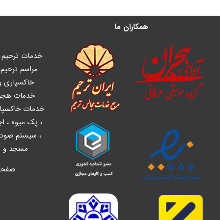
همکاران ما
خدمات ترحیم ه
مراسم ترحیم و
خاکسپاری و 
خدمات هجر
خدمات خاکسپا
،
پک میوه
،
اج
،
سیستم صوت 
مسجد و کل
صفح