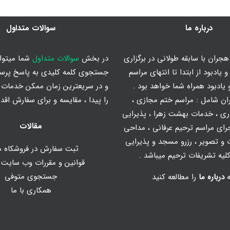
درباره ما
سوالات متداول
جران با سابقه طولانی در برگزاری
در بخش
سوالات متداول
شما میتوان
 یادبود از ابتدا تا انتهای مراسم
جستجوی کلمه کلیدی به پاسخ پرس
یادبود همراه شما خواهد بود .
و در سریعترین زمان ممکن خدمات م
ان شامل :
مراسم ختم مجازی
،
را پیدا ، مقایسه و برای سفارش اقدا
ری
،
خدمات بهشت زهرا
،
پذیرایی
مقالات
رای مراسم ترحیم عرفانی
،
مداحی
و تصویر
، رزرو مسجد و پذیرایی
ثبت سفارش در فروشکاه ه
یه تشریفات ترحیم میباشد .
قوانین و مقررات وب سایت
جستجوی متوفی
ه
درباره ما
را مطالعه کنید
همکاری با ما