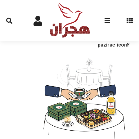
Ski
t
conten
pazirae-icon2