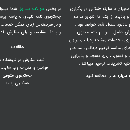
جران با سابقه طولانی در برگزاری
در بخش
سوالات متداول
شما میتوان
 یادبود از ابتدا تا انتهای مراسم
جستجوی کلمه کلیدی به پاسخ پرس
یادبود همراه شما خواهد بود .
و در سریعترین زمان ممکن خدمات م
ان شامل :
مراسم ختم مجازی
،
را پیدا ، مقایسه و برای سفارش اقدا
ری
،
خدمات بهشت زهرا
،
پذیرایی
مقالات
رای مراسم ترحیم عرفانی
،
مداحی
و تصویر
، رزرو مسجد و پذیرایی
ثبت سفارش در فروشکاه ه
یه تشریفات ترحیم میباشد .
قوانین و مقررات وب سایت
جستجوی متوفی
ه
درباره ما
را مطالعه کنید
همکاری با ما