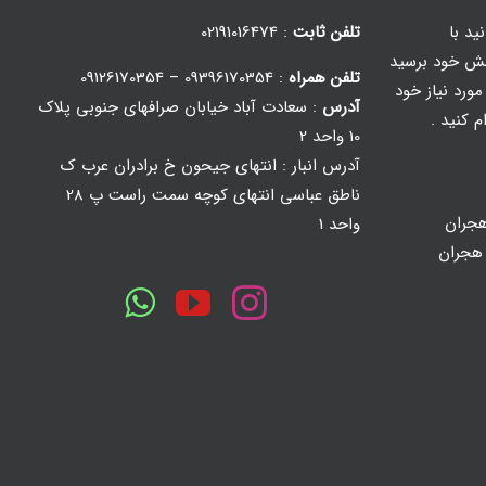
ید با
تلفن ثابت
: 02191016474
ش خود برسید
تلفن همراه
: 09396170354 – 09126170354
ورد نیاز خود
آدرس
: سعادت آباد خیابان صرافهای جنوبی پلاک
م کنید .
10 واحد 2
آدرس انبار : انتهای جیحون خ برادران عرب ک
ناطق عباسی انتهای کوچه سمت راست پ 28
جران
واحد 1
 هجران