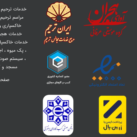
خدمات ترحیم ه
مراسم ترحیم و
خاکسپاری و 
خدمات هجر
خدمات خاکسپا
،
پک میوه
،
اج
،
سیستم صوت 
مسجد و کل
صفح