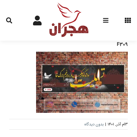
Ski
t
conten
F309
3ام آذر, 1401
|
بدون دیدگاه