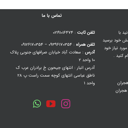
تماس با ما
ید با
تلفن ثابت
: 02191016474
ش خود برسید
تلفن همراه
: 09396170354 – 09126170354
ورد نیاز خود
آدرس
: سعادت آباد خیابان صرافهای جنوبی پلاک
م کنید .
10 واحد 2
آدرس انبار : انتهای جیحون خ برادران عرب ک
ناطق عباسی انتهای کوچه سمت راست پ 28
جران
واحد 1
 هجران