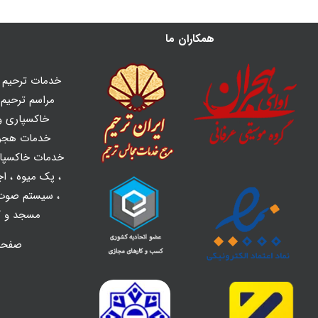
همکاران ما
خدمات ترحیم ه
مراسم ترحیم و
خاکسپاری و 
خدمات هجر
خدمات خاکسپا
،
پک میوه
،
اج
،
سیستم صوت 
مسجد و کل
صفح