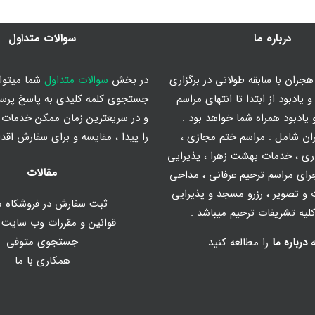
درباره ما
سوالات متداول
جران با سابقه طولانی در برگزاری
در بخش
سوالات متداول
شما میتوان
 یادبود از ابتدا تا انتهای مراسم
جستجوی کلمه کلیدی به پاسخ پرس
یادبود همراه شما خواهد بود .
و در سریعترین زمان ممکن خدمات م
ان شامل :
مراسم ختم مجازی
،
را پیدا ، مقایسه و برای سفارش اقدا
ری
،
خدمات بهشت زهرا
،
پذیرایی
مقالات
رای مراسم ترحیم عرفانی
،
مداحی
و تصویر
، رزرو مسجد و پذیرایی
ثبت سفارش در فروشکاه ه
یه تشریفات ترحیم میباشد .
قوانین و مقررات وب سایت
جستجوی متوفی
ه
درباره ما
را مطالعه کنید
همکاری با ما