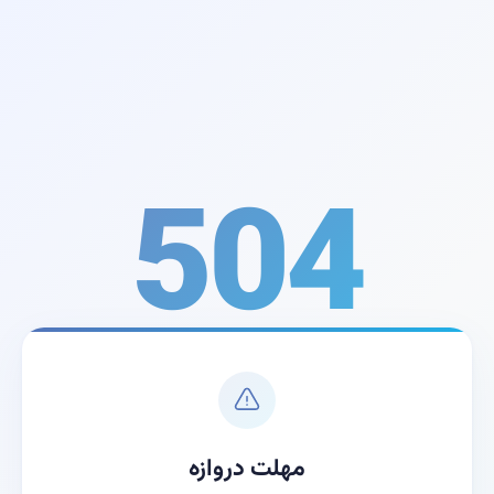
504
مهلت دروازه