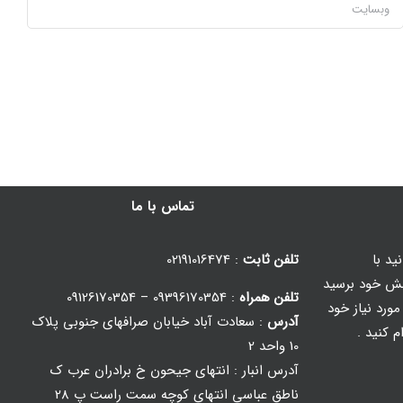
تماس با ما
ید با
تلفن ثابت
: 02191016474
ش خود برسید
تلفن همراه
: 09396170354 – 09126170354
ورد نیاز خود
آدرس
: سعادت آباد خیابان صرافهای جنوبی پلاک
م کنید .
10 واحد 2
آدرس انبار : انتهای جیحون خ برادران عرب ک
ناطق عباسی انتهای کوچه سمت راست پ 28