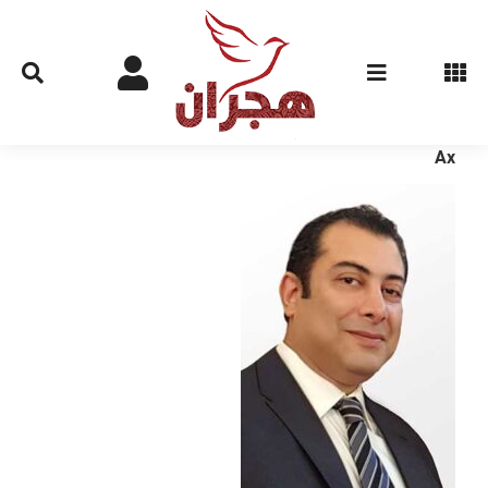
Ski
t
conten
Ax