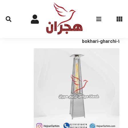
Ski
t
conten
bokhari-gharchi-1