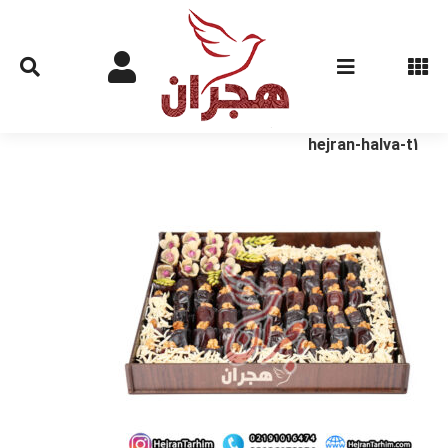
Ski
t
conten
hejran-halva-t1