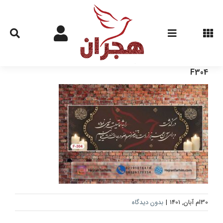
Ski
t
conten
F304
30ام آبان, 1401
|
بدون دیدگاه